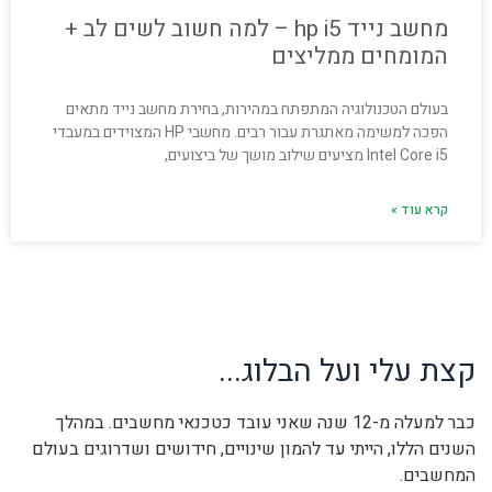
מחשב נייד hp i5 – למה חשוב לשים לב +
המומחים ממליצים
בעולם הטכנולוגיה המתפתח במהירות, בחירת מחשב נייד מתאים
הפכה למשימה מאתגרת עבור רבים. מחשבי HP המצוידים במעבדי
Intel Core i5 מציעים שילוב מושך של ביצועים,
קרא עוד »
קצת עלי ועל הבלוג...
כבר למעלה מ-12 שנה שאני עובד כטכנאי מחשבים. במהלך
השנים הללו, הייתי עד להמון שינויים, חידושים ושדרוגים בעולם
המחשבים.