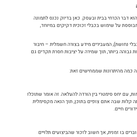
 הוא דבר הכרחי בבית ובעסק. כאן בדיוק נכנס לתמונה
מבוססת על שימוש בכבלי זכוכית דקיקים במיוחד,
חיבורי האינטרנט המסורתיים (כמו ADSL או כבלי נחושת), המעבירים מידע בצורה חשמלית – חיבור
 גבוהה ביותר, תוך שמירה על יציבות חסרת תקדים גם
 כמה מהיתרונות שממחישים זאת:
ות, עם יחס סימטרי בין הורדה להעלאה. זה אומר שתוכלו
ה קלות שבה אתם צופים בתוכן, תוך הנאה מקסימלית
דורים חיים.
רים בו זמנית, אך חשוב לזכור שהביצועים תלויים