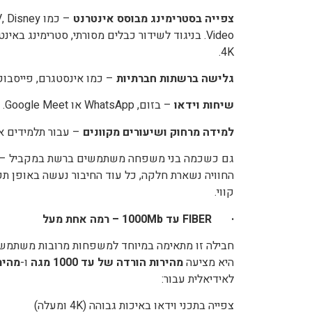
צפייה בסטרימינג מבוסס אינטרנט
4K.
גלישה ברשתות חברתיות
– כמו אינסטגרם, פייסבוק,
שיחות וידאו
– בזום, WhatsApp או Google Meet.
למידה מרחוק ושיעורים מקוונים
– עבור תלמידים או
גם כשכמה בני משפחה משתמשים ברשת במקביל – למש
קווי.
·
FIBER
עד 1000
Mb
– רמה אחת מעל
חבילה זו מתאימה במיוחד למשפחות מרובות משתמשי
היא מציעה
מהירות הורדה של עד 1000 מגה
ו-
מהירו
לאידיאלית עבור:
צפייה בתכני וידאו באיכות גבוהה (4K ומעלה)