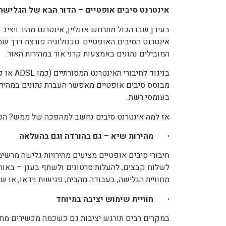
אינטרנט סיבים אופטיים – הדור הבא של הגלישה
בעידן שבו הכול מתרחש אונליין, אינטרנט מהיר ויציב
אינטרנט הסיבים האופטיים: טכנולוגיה פורצת דרך ש
המובילים נתונים באמצעות קרני אור במהירות האור.
בניגוד ל
מבוסס סיבים אופטיים מאפשר העברת נתונים במהירות
בעומסי רשת.
אז למה אינטרנט סיבים נחשב למהפכה של ממש? הנה
· מהירות שיא – גם בהורדה וגם בהעלאה
חיבורי סיבים אופטיים מציעים מהירויות גלישה מרשימ
לשלוח קבצים, להעלות סרטונים ולשתף בענן – באות
מחוויית הגלישה, בעבודה מהבית, פגישות וידאו, או שי
· חוויית שימוש יציבה במיוחד
במקרים רבים תורגש יציבות גם כשכמה מכשירים מחוב