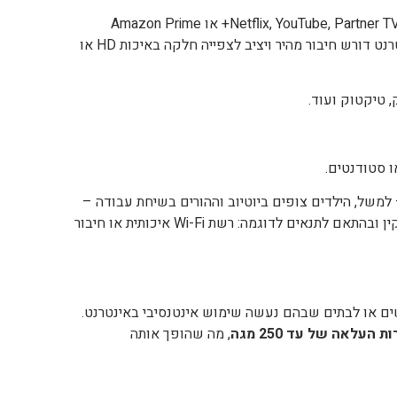
– כמו Netflix, YouTube, Partner TV, Disney+ או Amazon Prime
Video. בניגוד לשידור כבלים מסורתי, סטרימינג באינטרנט דורש חיבור מהיר ויציב לצפייה חלקה באיכות HD או
 טיקטוק ועוד.
 סטודנטים.
ל, הילדים צופים ביוטיוב וההורים בשיחת עבודה –
החוויה נשארת חלקה, כל עוד החיבור נעשה באופן תקין ובהתאם לתנאים לדוגמה: רשת Wi-Fi איכותית או חיבור
ם או לבתים שבהם נעשה שימוש אינטנסיבי באינטרנט.
ת העלאה של עד 250 מגה
, מה שהופך אותה