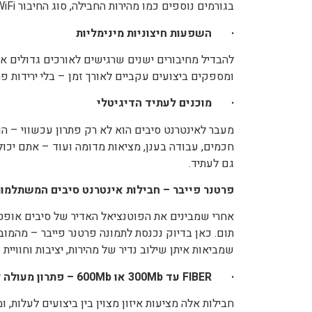
בגורמים נוספים כמו מהירות החבילה, סוג החיבור WiFi) לעומת כבל(ומספר המשתמשים.
· השפעות חיצוניות מינימליות
להבדיל מחיבורים ישנים שרגישים לאורכים גדולים או 
ומספקים ביצועים עקביים לאורך זמן – בלי ירידות פ
· מוכנים לעתיד הדיגיטלי
מעבר לאינטרנט סיבים הוא לא רק פתרון עכשווי – 
חכמים, עבודה בענן, מציאות מדומה ועוד – אתם יכול
גם לעתיד.
פרטנר פייבר – חבילות אינטרנט סיבים המשתלמות
אחרי שמבינים את הפוטנציאל האדיר של סיבים אופט
תום. כאן בדיוק נכנסת לתמונה פרטנר פייבר – מהמו
שמביאות איתן שילוב נדיר של מהירות, יציבות וחוויי
·
FIBER
עד 300
Mb
או 600
Mb –
פתרון מעולה 
חבילות אלה מציעות איזון מצוין בין ביצועים לעלות