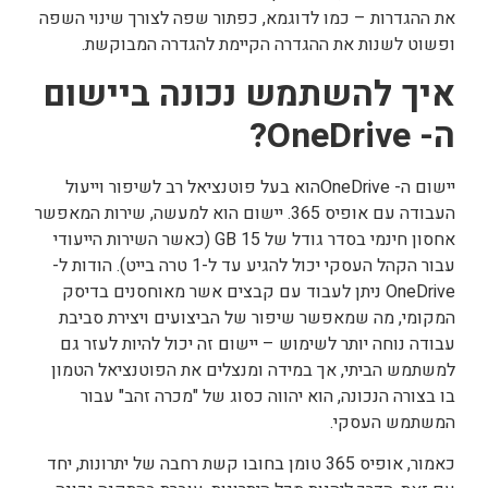
את ההגדרות – כמו לדוגמא, כפתור שפה לצורך שינוי השפה
ופשוט לשנות את ההגדרה הקיימת להגדרה המבוקשת.
איך להשתמש נכונה ביישום
ה-
OneDrive
?
יישום ה- OneDriveהוא בעל פוטנציאל רב לשיפור וייעול
העבודה עם אופיס 365. יישום הוא למעשה, שירות המאפשר
אחסון חינמי בסדר גודל של 15 GB (כאשר השירות הייעודי
עבור הקהל העסקי יכול להגיע עד ל-1 טרה בייט). הודות ל-
OneDrive ניתן לעבוד עם קבצים אשר מאוחסנים בדיסק
המקומי, מה שמאפשר שיפור של הביצועים ויצירת סביבת
עבודה נוחה יותר לשימוש – יישום זה יכול להיות לעזר גם
למשתמש הביתי, אך במידה ומנצלים את הפוטנציאל הטמון
בו בצורה הנכונה, הוא יהווה כסוג של "מכרה זהב" עבור
המשתמש העסקי.
כאמור, אופיס 365 טומן בחובו קשת רחבה של יתרונות, יחד