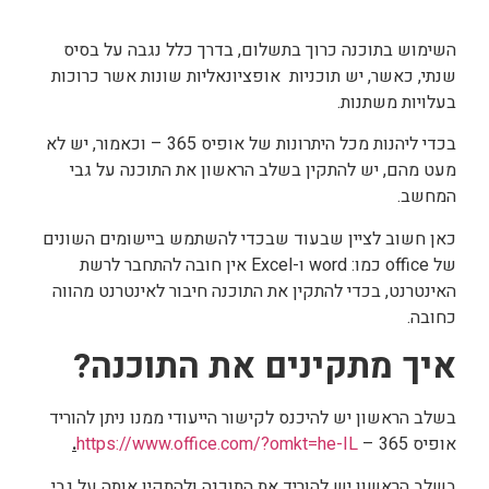
השימוש בתוכנה כרוך בתשלום, בדרך כלל נגבה על בסיס
שנתי, כאשר, יש תוכניות אופציונאליות שונות אשר כרוכות
בעלויות משתנות.
בכדי ליהנות מכל היתרונות של אופיס 365 – וכאמור, יש לא
מעט מהם, יש להתקין בשלב הראשון את התוכנה על גבי
המחשב.
כאן חשוב לציין שבעוד שבכדי להשתמש ביישומים השונים
של office כמו: word ו-Excel אין חובה להתחבר לרשת
האינטרנט, בכדי להתקין את התוכנה חיבור לאינטרנט מהווה
כחובה.
איך מתקינים את התוכנה?
בשלב הראשון יש להיכנס לקישור הייעודי ממנו ניתן להוריד
אופיס 365 –
https://www.office.com/?omkt=he-IL
.
בשלב הראשון יש להוריד את התוכנה ולהתקין אותה על גבי