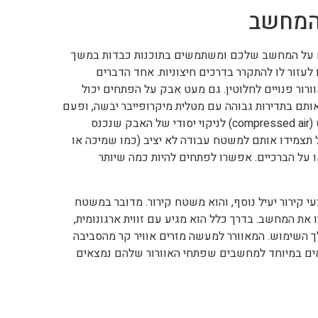
 המחשב
ם על המחשב שלכם ומשתמשים בתוכנות כבדות במשך
לעזור לו להתקרר בדרכים חיצוניות. אחד הדברים
ור פנויים לחלוטין. גם מעט אבק על הפתחים יכול
אותם בתדירות גבוהה עם מטלית מיקרופייבר יבשה, ופעם
בכמה חודשים כדאי להשתמש גם בספריי אוויר דחוס (compressed air) לניקוי יסודי של האבק שנכנס
ל תצמידו אותם למשטח עבודה לא יציב (כמו שמיכה או
על הברכיים. אפשרו לפתחים להיות כמה שיותר
 קירור יעיל נוסף, והוא משטח קירור. מדובר במשטח
 את המחשב. בדרך כלל הוא מגיע עם זווית ארגונומית,
 השימוש. המאוורר למעשה מזרים אוויר קר מהסביבה
אים במיוחד למחשבים שפתחי האוורור שלהם נמצאים