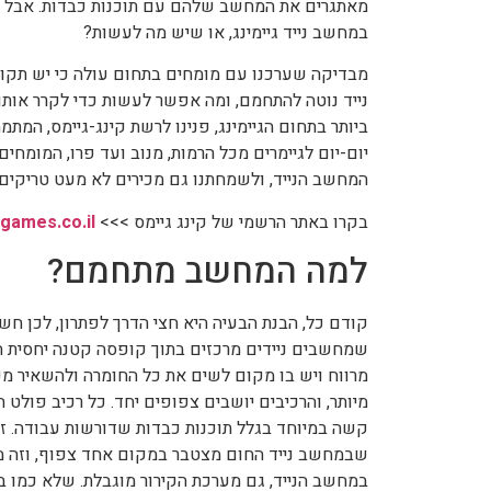
מאתגרים את המחשב שלהם עם תוכנות כבדות. אבל 
במחשב נייד גיימינג, או שיש מה לעשות?
מבדיקה שערכנו עם מומחים בתחום עולה כי יש תקווה
נייד נוטה להתחמם, ומה אפשר לעשות כדי לקרר אותו
ביותר בתחום הגיימינג, פנינו לרשת קינג-גיימס, המתמ
יום-יום לגיימרים מכל הרמות, מנוב ועד פרו, המומחי
המחשב הנייד, ולשמחתנו גם מכירים לא מעט טריקים 
בקרו באתר הרשמי של קינג גיימס >>>
-games.co.il
למה המחשב מתחמם?
קודם כל, הבנת הבעיה היא חצי הדרך לפתרון, לכן חש
שמחשבים ניידים מרכזים בתוך קופסה קטנה יחסית הר
מרווח ויש בו מקום לשים את כל החומרה ולהשאיר מקום
מיותר, והרכיבים יושבים צפופים יחד. כל רכיב פולט 
קשה במיוחד בגלל תוכנות כבדות שדורשות עבודה. זה
שבמחשב נייד החום מצטבר במקום אחד צפוף, וזה מה 
במחשב הנייד, גם מערכת הקירור מוגבלת. שלא כמו 