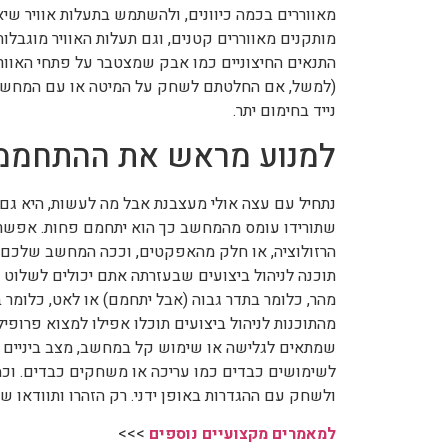
מאווררים בכמה כיוונים, ולהשתמש בתעלות אוויר שי
מותקנים מאווררים קטנים, וגם תעלות האוויר מוגבלו
התנאים החיצוניים כמו אבק שמצטבר על פתחי האוור
(למשל, אם החלטתם לשחק על המיטה או עם המחשב 
נייד בחימום יתר.
למנוע מראש את ההתחממ
נתחיל עם עצה אולי מעצבנת אבל מה לעשות, היא גם נ
שתורידו עומס מהמחשב כך הוא יתחמם פחות. אפשר 
הרזולוציה, או חלק מהאפקטים, וככה המחשב שלכם
מהר, כלומר בתדר גבוה (אבל יתחמם) או לאט, כלומר ב
מהתוכנות לניהול ביצועים תוכלו אפילו למצוא פרופ
שמתאים לגלישה או שימוש קל במחשב, מצב ביניים 
לשימושים כבדים כמו עריכה או משחקים כבדים. וכמ
ולשחק עם ההגדרות באופן ידני. רק הזהרו ותוודאו ש
למאמרים מקצועיים נוספים
>>>