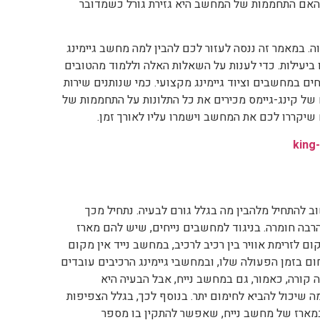
האם התחממות של המחשב היא גזירת גורל כשמדובר
. במאמר זה ננסה לעזור לכם להבין למה מחשב גיימינג
 ביעילות. כדי לענות על השאלות האלה וללמוד מהטובים
חים במחשבים וציוד גיימינג מקצועי. כמי שנותנים שירות
ם של קינג-גיימס מכירים את כל התלונות על התחממות של
שיקררו לכם את המחשב וישמרו עליו לאורך זמן.
king
וב להתחיל מלהבין מה בגלל גורם לבעיה. נתחיל מכך
בה חומרה. בניגוד למחשבים נייחים, שיש להם מארז
 לזרימת אוויר בין רכיב לרכיב, במחשב נייד אין מקום
חום בזמן הפעולה שלו, ובמחשבי גיימינג הרכיבים עובדים
 קורה, כאמור, גם במחשב נייח, אבל הבעיה היא
שיכול להביא לחימום יתר. בנוסף לכך, בגלל הצפיפות
במארז של מחשב נייח, שאפשר להתקין בו מספר