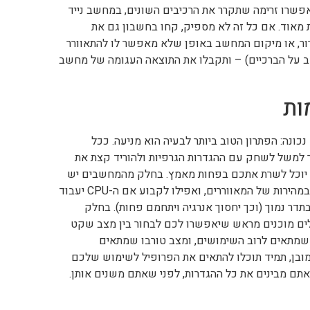
אפשרו זרימה שתקרר את הרכיבים השונים, במחשב נייד
ת מאוד. אם כל זה לא מספיק, קחו בחשבון גם את
ור, או מיקום המחשב באופן שלא מאפשר לו להתאוורר
על הברכיים) – ותקבלו את התוצאה העגומה של מחשב
ות
כונה: הפתרון הטוב ביותר לבעיה הוא מניעה. ככל
למשל לשחק עם ההגדרות הגרפיות ולהוריד קצת את
 יוכל לשרת אתכם בפחות מאמץ. בחלק מהמחשבים יש
תוכנה לניהול ביצועים שבעזרתה אתם יכולים לשלוט במהירות של המאווררים, ואפילו לקבוע אם ה-CPU יעבוד
תדר נמוך (וכך יחסוך אנרגיה ויתחמם פחות). בחלק
ילים מוכנים מראש שיאפשרו לכם לבחור בין מצב שקט
שמתאים לרוב השימושים, ומצב טורבו שמתאים
ובן, תמיד תוכלו להתאים את הפרופיל לשימוש שלכם
אתם מבינים את כל ההגדרות, לפני שאתם משנים אותן.